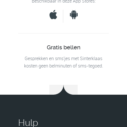
Beschikbaar in deze App Stores:
Gratis bellen
Gesprekken en sms'jes met Sinterklaas
kosten geen belminuten of sms-tegoed.
Hulp